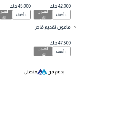
وكليت مشكل كيل
42.000 د.ك
45.000 د.ك
اشتري
اشتري
و و نص
+ أضف
+ أضف
الآن
الآن
ماعون تقديم فاخر
وورد طبيعي بالن
ص
47.500 د.ك
اشتري
+ أضف
الآن
بدعم من
منصتي