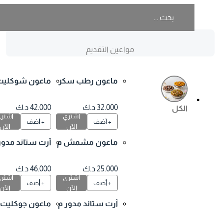
مواعين التقديم
ماعون رطب سكر
ماعون شوكليت م
ي محشي بالرانجين
غلف مشكل
ة و الفستق غير م
32.000 د.ك
42.000 د.ك
الكل
اشتري
اشتري
غلف
+ أضف
+ أضف
الآن
الآن
ماعون مشمش م
آرت ستاند مدور ار
جفف بالشوكليت
تفاع متوسط شو
غير مغلف
كليت و ورد
25.000 د.ك
46.000 د.ك
اشتري
اشتري
+ أضف
+ أضف
الآن
الآن
آرت ستاند مدور م
ماعون جوكليت و
توسط الارتفاع ش
ورد ذهبي او فضي